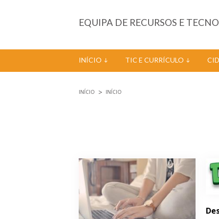
Passar para o conteúdo principal
EQUIPA DE RECURSOS E TECN
INÍCIO
TIC E CURRÍCULO
CI
INÍCIO
INÍCIO
Está aqui
Páginas
Des