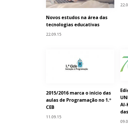
22.
Novos estudos na área das
tecnologias educativas
22.09.15
Edi
2015/2016 marca o início das
UN
aulas de Programação no 1.º
Al-
CEB
das
11.09.15
09.