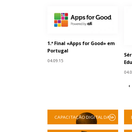
1.ª Final «Apps for Good» em
Portugal
Sér
04.09.15
Edu
04.
‹
CAPACITAÇÃO DIGITAL DAS
ESCOLAS