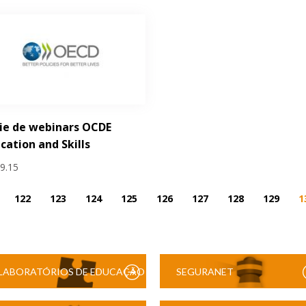
ie de webinars OCDE
cation and Skills
09.15
122
123
124
125
126
127
128
129
1
LABORATÓRIOS DE EDUCAÇÃO
SEGURANET
DIGITAL