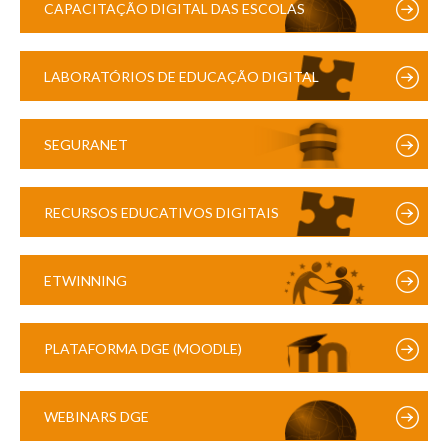
CAPACITAÇÃO DIGITAL DAS ESCOLAS
LABORATÓRIOS DE EDUCAÇÃO DIGITAL
SEGURANET
RECURSOS EDUCATIVOS DIGITAIS
ETWINNING
PLATAFORMA DGE (MOODLE)
WEBINARS DGE