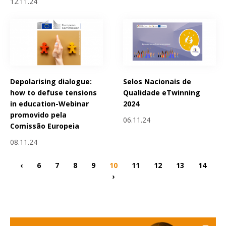
12.11.24
Depolarising dialogue:
Selos Nacionais de
how to defuse tensions
Qualidade eTwinning
in education-Webinar
2024
promovido pela
06.11.24
Comissão Europeia
08.11.24
‹
6
7
8
9
10
11
12
13
14
›