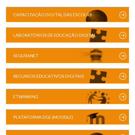
CAPACITAÇÃO DIGITAL DAS ESCOLAS
LABORATÓRIOS DE EDUCAÇÃO DIGITAL
SEGURANET
RECURSOS EDUCATIVOS DIGITAIS
ETWINNING
PLATAFORMA DGE (MOODLE)