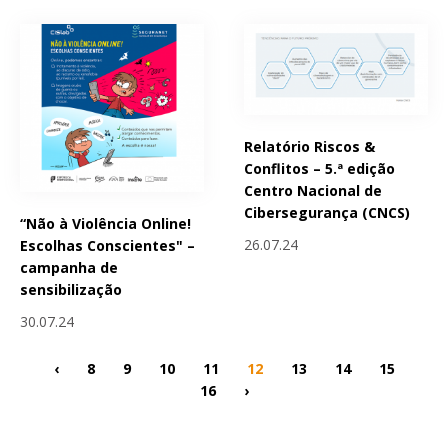
Relatório Riscos &
Conflitos – 5.ª edição
Centro Nacional de
Cibersegurança (CNCS)
“Não à Violência Online!
26.07.24
Escolhas Conscientes" –
campanha de
sensibilização
30.07.24
‹
8
9
10
11
12
13
14
15
16
›