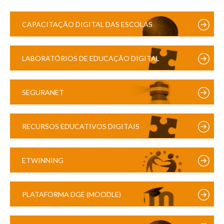
CAPACITAÇÃO DIGITAL DAS ESCOLAS
LABORATÓRIOS DE EDUCAÇÃO DIGITAL
SEGURANET
RECURSOS EDUCATIVOS DIGITAIS
ETWINNING
PLATAFORMA DGE (MOODLE)