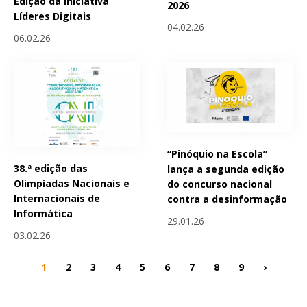
Edição da Iniciativa
2026
Líderes Digitais
04.02.26
06.02.26
“Pinóquio na Escola”
38.ª edição das
lança a segunda edição
Olimpíadas Nacionais e
do concurso nacional
Internacionais de
contra a desinformação
Informática
29.01.26
03.02.26
1
2
3
4
5
6
7
8
9
›