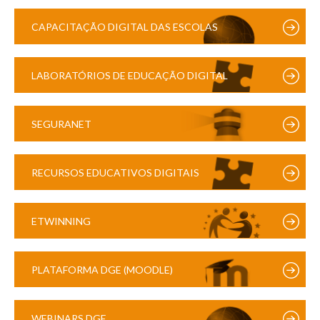
CAPACITAÇÃO DIGITAL DAS ESCOLAS
LABORATÓRIOS DE EDUCAÇÃO DIGITAL
SEGURANET
RECURSOS EDUCATIVOS DIGITAIS
ETWINNING
PLATAFORMA DGE (MOODLE)
WEBINARS DGE