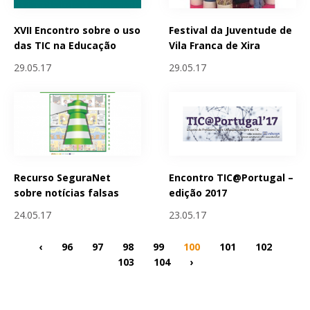
XVII Encontro sobre o uso
Festival da Juventude de
das TIC na Educação
Vila Franca de Xira
29.05.17
29.05.17
Recurso SeguraNet
Encontro TIC@Portugal –
sobre notícias falsas
edição 2017
24.05.17
23.05.17
‹
96
97
98
99
100
101
102
103
104
›