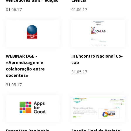
vencedores da 8.ª edição
Ciencia
01.06.17
01.06.17
WEBINAR DGE -
III Encontro Nacional Co-
«Aprendizagem e
Lab
colaboração entre
31.05.17
docentes»
31.05.17
Encontros Regionais
Sessão Final do Projeto