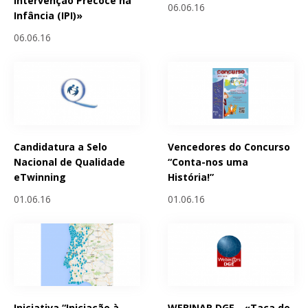
Intervenção Precoce na
06.06.16
Infância (IPI)»
06.06.16
Candidatura a Selo
Vencedores do Concurso
Nacional de Qualidade
“Conta-nos uma
eTwinning
História!”
01.06.16
01.06.16
Iniciativa “Iniciação à
WEBINAR DGE - «Taça do