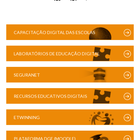
CAPACITAÇÃO DIGITAL DAS ESCOLAS
LABORATÓRIOS DE EDUCAÇÃO DIGITAL
SEGURANET
RECURSOS EDUCATIVOS DIGITAIS
ETWINNING
PLATAFORMA DGE (MOODLE)