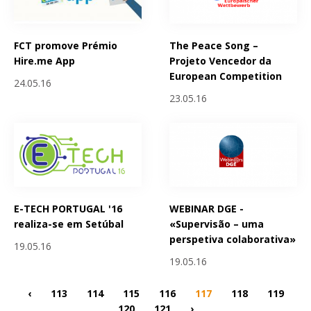
FCT promove Prémio
The Peace Song –
Hire.me App
Projeto Vencedor da
European Competition
24.05.16
23.05.16
E-TECH PORTUGAL '16
WEBINAR DGE -
realiza-se em Setúbal
«Supervisão – uma
perspetiva colaborativa»
19.05.16
19.05.16
‹
113
114
115
116
117
118
119
120
121
›