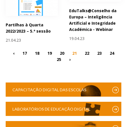
EduTalks@Conselho da
Europa – Inteligência
Artificial e Integridade
Partilhas à Quarta
Académica - Webinar
2022/2023 – 5.ª sessão
19.04.23
21.04.23
‹
17
18
19
20
21
22
23
24
25
›
CAPACITAÇÃO DIGITAL DAS ESCOLAS
LABORATÓRIOS DE EDUCAÇÃO DIGITAL