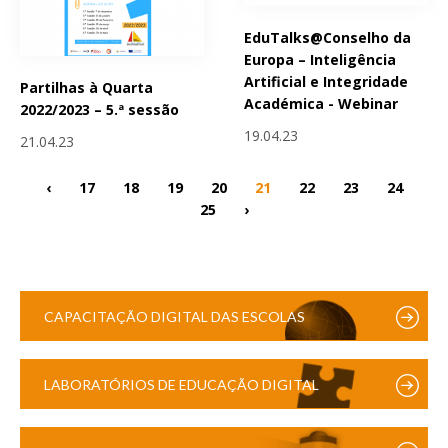
EduTalks@Conselho da
Europa – Inteligência
Artificial e Integridade
Partilhas à Quarta
Académica - Webinar
2022/2023 – 5.ª sessão
19.04.23
21.04.23
‹
17
18
19
20
21
22
23
24
25
›
CAPACITAÇÃO DIGITAL DAS ESCOLAS
LABORATÓRIOS DE EDUCAÇÃO DIGITAL