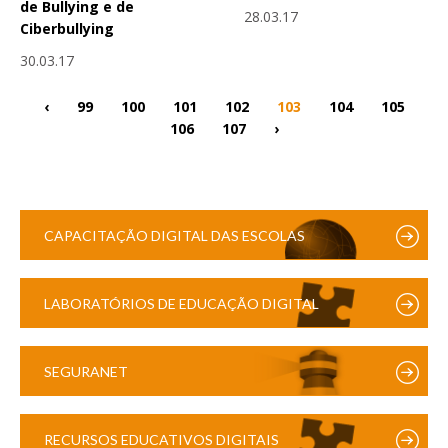
de Bullying e de
28.03.17
Ciberbullying
30.03.17
‹
99
100
101
102
103
104
105
106
107
›
CAPACITAÇÃO DIGITAL DAS ESCOLAS
LABORATÓRIOS DE EDUCAÇÃO DIGITAL
SEGURANET
RECURSOS EDUCATIVOS DIGITAIS