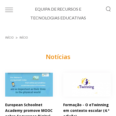
Passar para o conteúdo principal
EQUIPA DE RECURSOS E
TECNOLOGIAS EDUCATIVAS
INÍCIO
INÍCIO
Está aqui
Notícias
Páginas
European Schoolnet
Formação - O eTwinning
Academy promove MOOC
em contexto escolar (4.ª