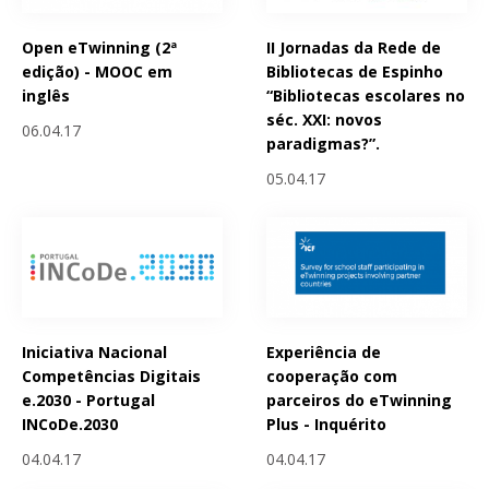
Open eTwinning (2ª
II Jornadas da Rede de
edição) - MOOC em
Bibliotecas de Espinho
inglês
“Bibliotecas escolares no
séc. XXI: novos
06.04.17
paradigmas?”.
05.04.17
Iniciativa Nacional
Experiência de
Competências Digitais
cooperação com
e.2030 - Portugal
parceiros do eTwinning
INCoDe.2030
Plus - Inquérito
04.04.17
04.04.17