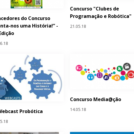
Concurso "Clubes de
Programação e Robótica"
cedores do Concurso
nta-nos uma História!” -
21.05.18
 Edição
06.18
Concurso Media@ção
14.05.18
Webcast Probótica
05.18