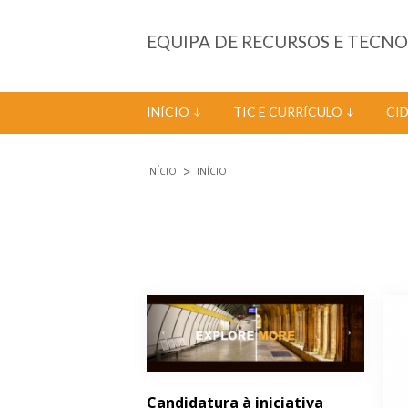
Passar para o conteúdo principal
EQUIPA DE RECURSOS E TECN
INÍCIO
TIC E CURRÍCULO
CI
INÍCIO
INÍCIO
Está aqui
Páginas
Candidatura à iniciativa