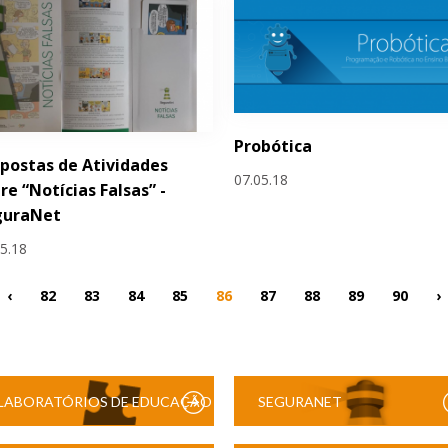
Probótica
postas de Atividades
07.05.18
re “Notícias Falsas” -
guraNet
05.18
‹
82
83
84
85
86
87
88
89
90
›
LABORATÓRIOS DE EDUCAÇÃO
SEGURANET