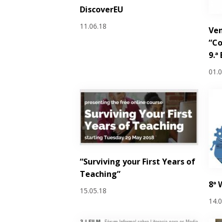
DiscoverEU
11.06.18
Ven
“Co
9.ª
01.
“Surviving your First Years of
Teaching”
8ª 
15.05.18
14.