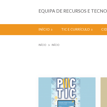
Passar para o conteúdo principal
EQUIPA DE RECURSOS E TECN
INÍCIO
TIC E CURRÍCULO
CI
INÍCIO
INÍCIO
Está aqui
Páginas