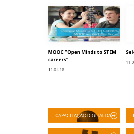
MOOC "Open Minds to STEM
Sel
careers"
11.
11.04.18
CAPACITAÇÃO DIGITAL DAS
ESCOLAS