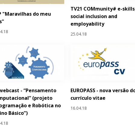
TV21 COMmunity# e-skills
P "Maravilhas do meu
social inclusion and
s"
employability
04.18
25.04.18
 webcast - “Pensamento
EUROPASS - nova versão d
putacional” (projeto
currículo vitae
ogramação e Robótica no
16.04.18
ino Básico”)
04.18