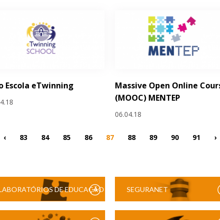
o Escola eTwinning
Massive Open Online Cour
(MOOC) MENTEP
04.18
06.04.18
‹
83
84
85
86
87
88
89
90
91
›
LABORATÓRIOS DE EDUCAÇÃO
SEGURANET
DIGITAL