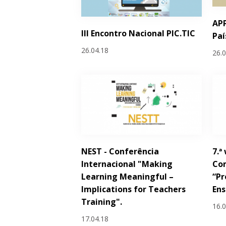
AP
III Encontro Nacional PIC.TIC
Paí
26.04.18
26.
NEST - Conferência
7.ª
Internacional "Making
Com
Learning Meaningful –
“Pr
Implications for Teachers
Ens
Training".
16.
17.04.18