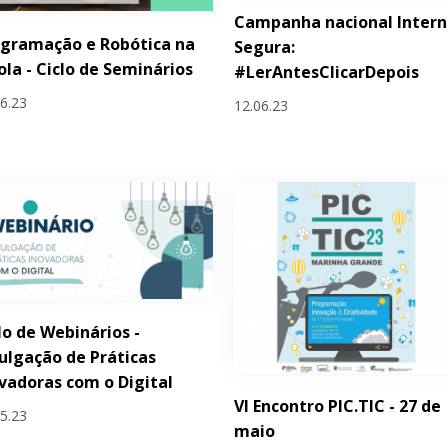
Campanha nacional Intern
gramação e Robótica na
Segura:
ola - Ciclo de Seminários
#LerAntesClicarDepois
06.23
12.06.23
lo de Webinários -
ulgação de Práticas
vadoras com o Digital
VI Encontro PIC.TIC - 27 de
05.23
maio