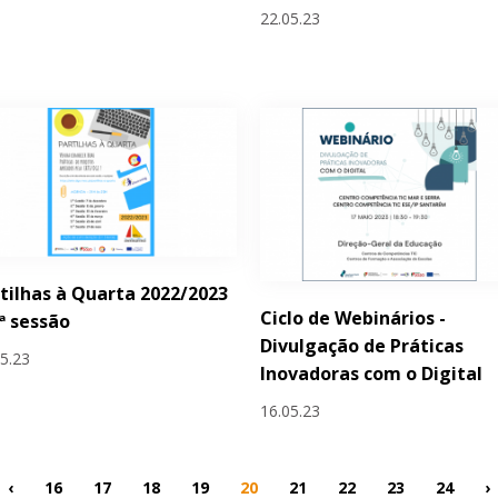
22.05.23
tilhas à Quarta 2022/2023
Ciclo de Webinários -
.ª sessão
Divulgação de Práticas
05.23
Inovadoras com o Digital
16.05.23
‹
16
17
18
19
20
21
22
23
24
›