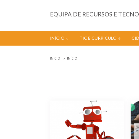
Passar para o conteúdo principal
EQUIPA DE RECURSOS E TECN
INÍCIO
TIC E CURRÍCULO
CI
INÍCIO
INÍCIO
Está aqui
Páginas