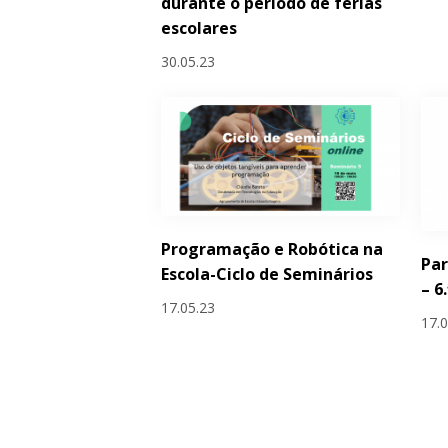
durante o período de férias
escolares
30.05.23
Programação e Robótica na
Par
Escola-Ciclo de Seminários
– 6
17.05.23
17.