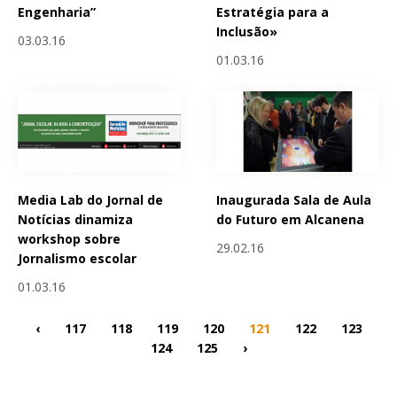
Engenharia”
Estratégia para a
Inclusão»
03.03.16
01.03.16
Media Lab do Jornal de
Inaugurada Sala de Aula
Notícias dinamiza
do Futuro em Alcanena
workshop sobre
29.02.16
Jornalismo escolar
01.03.16
‹
117
118
119
120
121
122
123
124
125
›