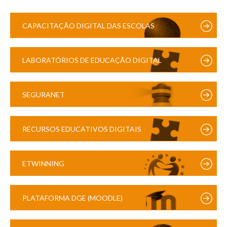
CAPACITAÇÃO DIGITAL DAS ESCOLAS
LABORATÓRIOS DE EDUCAÇÃO DIGITAL
SEGURANET
RECURSOS EDUCATIVOS DIGITAIS
ETWINNING
PLATAFORMA DGE (MOODLE)