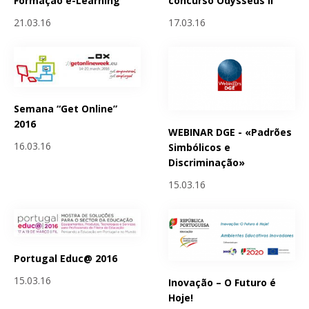
Formação e-Learning
concurso Odysseus II
21.03.16
17.03.16
Semana “Get Online”
2016
WEBINAR DGE - «Padrões
16.03.16
Simbólicos e
Discriminação»
15.03.16
Portugal Educ@ 2016
15.03.16
Inovação – O Futuro é
Hoje!