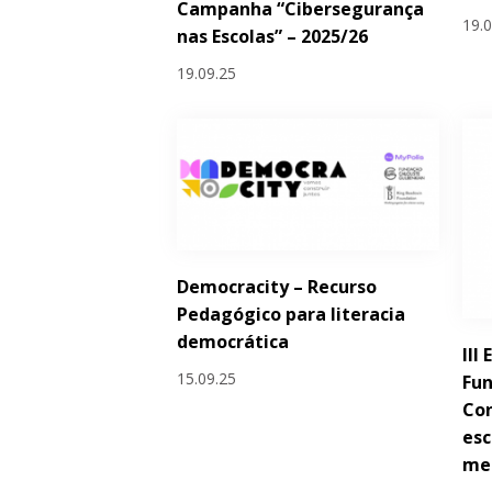
Campanha “Cibersegurança
19.
nas Escolas” – 2025/26
19.09.25
Democracity – Recurso
Pedagógico para literacia
democrática
III
15.09.25
Fun
Con
esc
met