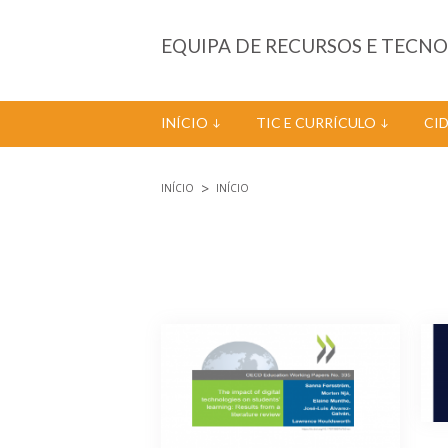
Passar para o conteúdo principal
EQUIPA DE RECURSOS E TECN
INÍCIO
TIC E CURRÍCULO
CI
INÍCIO
INÍCIO
Está aqui
Páginas