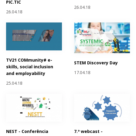
PIC.TIC
26.04.18
26.04.18
TV21 COMmunity# e-
STEM Discovery Day
skills, social inclusion
17.04.18
and employability
25.04.18
NEST - Conferência
7.ª webcast -