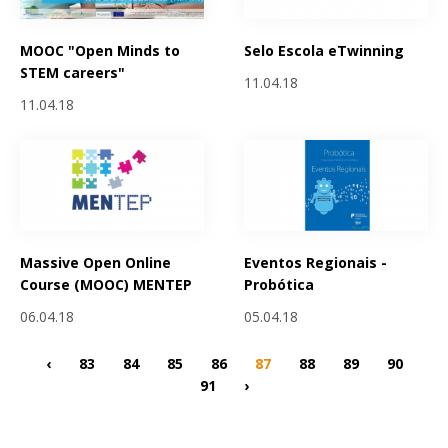
MOOC "Open Minds to
Selo Escola eTwinning
STEM careers"
11.04.18
11.04.18
Massive Open Online
Eventos Regionais -
Course (MOOC) MENTEP
Probótica
06.04.18
05.04.18
‹
83
84
85
86
87
88
89
90
91
›