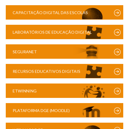
CAPACITAÇÃO DIGITAL DAS ESCOLAS
LABORATÓRIOS DE EDUCAÇÃO DIGITAL
SEGURANET
RECURSOS EDUCATIVOS DIGITAIS
ETWINNING
PLATAFORMA DGE (MOODLE)