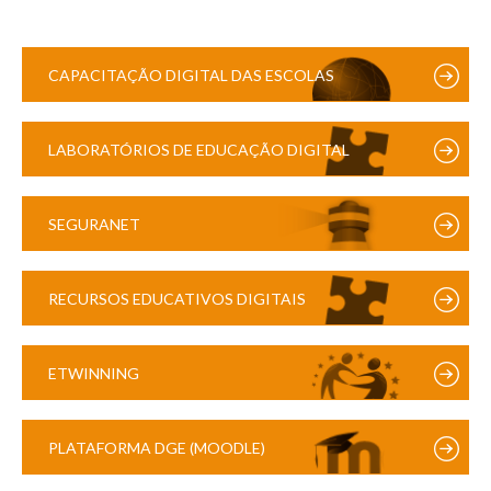
CAPACITAÇÃO DIGITAL DAS ESCOLAS
LABORATÓRIOS DE EDUCAÇÃO DIGITAL
SEGURANET
RECURSOS EDUCATIVOS DIGITAIS
ETWINNING
PLATAFORMA DGE (MOODLE)