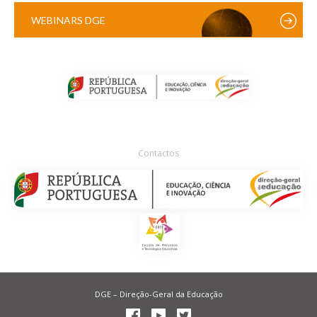
WEBINARS DGE
Contactos
DGE – Direção-Geral da Educação