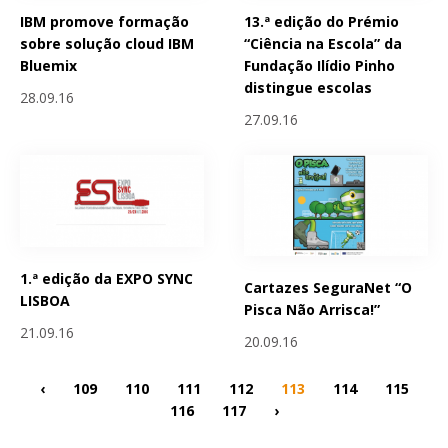
IBM promove formação
13.ª edição do Prémio
sobre solução cloud IBM
“Ciência na Escola” da
Bluemix
Fundação Ilídio Pinho
distingue escolas
28.09.16
27.09.16
1.ª edição da EXPO SYNC
Cartazes SeguraNet “O
LISBOA
Pisca Não Arrisca!”
21.09.16
20.09.16
‹
109
110
111
112
113
114
115
116
117
›