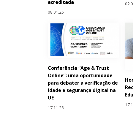
acreditada
02.
08.01.26
Conferência “Age & Trust
Online”: uma oportunidade
Ho
para debater a verificação de
Rec
idade e segurança digital na
Edu
UE
17.
17.11.25