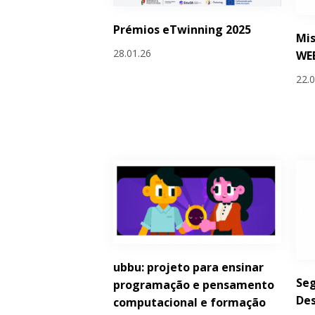
Prémios eTwinning 2025
Mis
28.01.26
WE
22.
ubbu: projeto para ensinar
Seg
programação e pensamento
De
computacional e formação