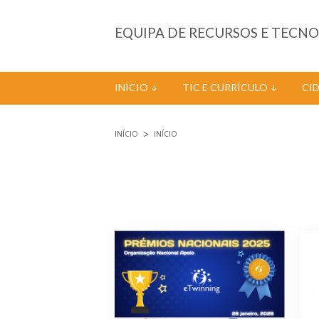
Passar para o conteúdo principal
EQUIPA DE RECURSOS E TECN
INÍCIO
TIC E CURRÍCULO
CI
INÍCIO
INÍCIO
Está aqui
Páginas