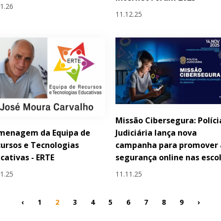
01.26
11.12.25
Missão Cibersegura: Políci
menagem da Equipa de
Judiciária lança nova
ursos e Tecnologias
campanha para promover 
cativas - ERTE
segurança online nas esco
11.25
11.11.25
‹
1
2
3
4
5
6
7
8
9
›