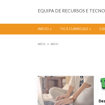
Passar para o conteúdo principal
EQUIPA DE RECURSOS E TECN
INÍCIO
TIC E CURRÍCULO
CI
INÍCIO
INÍCIO
Está aqui
Páginas
Des