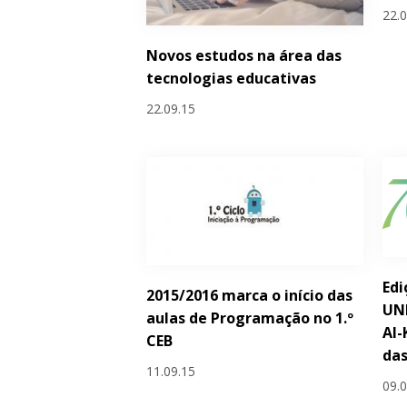
22.
Novos estudos na área das
tecnologias educativas
22.09.15
Edi
2015/2016 marca o início das
UN
aulas de Programação no 1.º
Al-
CEB
das
11.09.15
09.