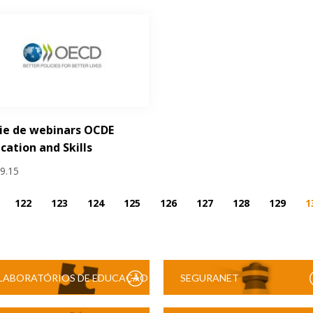
ie de webinars OCDE
cation and Skills
09.15
122
123
124
125
126
127
128
129
1
LABORATÓRIOS DE EDUCAÇÃO
SEGURANET
DIGITAL