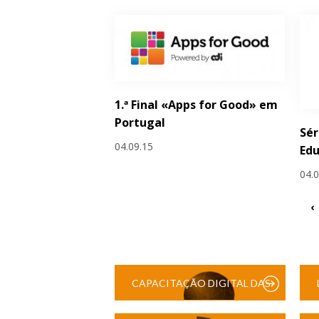
1.ª Final «Apps for Good» em
Portugal
Sér
04.09.15
Edu
04.
‹
CAPACITAÇÃO DIGITAL DAS
ESCOLAS