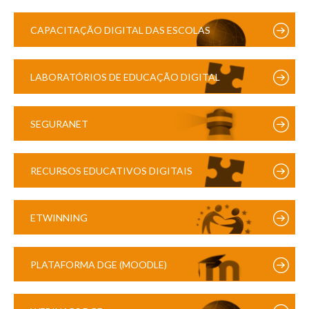
CAPACITAÇÃO DIGITAL DAS ESCOLAS
LABORATÓRIOS DE EDUCAÇÃO DIGITAL
SEGURANET
RECURSOS EDUCATIVOS DIGITAIS
ETWINNING
PLATAFORMA DGE (MOODLE)