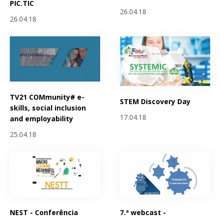
PIC.TIC
26.04.18
26.04.18
TV21 COMmunity# e-
STEM Discovery Day
skills, social inclusion
17.04.18
and employability
25.04.18
NEST - Conferência
7.ª webcast -