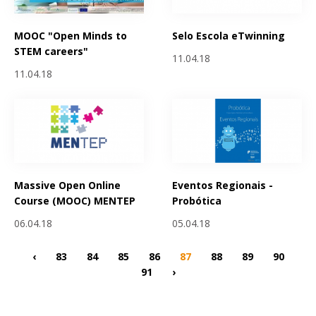
MOOC "Open Minds to
Selo Escola eTwinning
STEM careers"
11.04.18
11.04.18
Massive Open Online
Eventos Regionais -
Course (MOOC) MENTEP
Probótica
06.04.18
05.04.18
‹
83
84
85
86
87
88
89
90
91
›