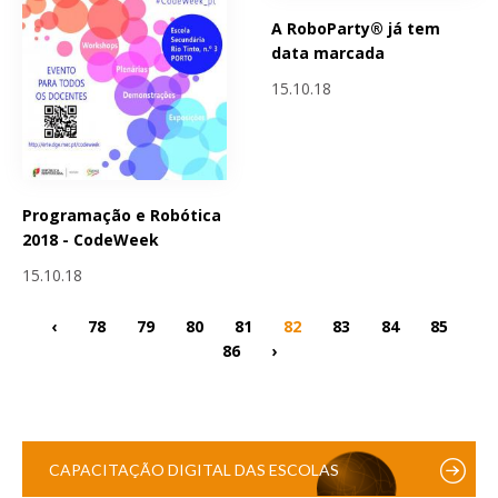
A RoboParty® já tem
data marcada
15.10.18
Programação e Robótica
2018 - CodeWeek
15.10.18
‹
78
79
80
81
82
83
84
85
86
›
CAPACITAÇÃO DIGITAL DAS ESCOLAS