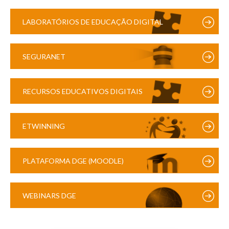
LABORATÓRIOS DE EDUCAÇÃO DIGITAL
SEGURANET
RECURSOS EDUCATIVOS DIGITAIS
ETWINNING
PLATAFORMA DGE (MOODLE)
WEBINARS DGE