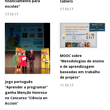
financiamento para
tablets
escolas"
17.10.17
17.10.17
MOOC sobre
“Metodologias de ensino
e de aprendizagem
baseadas em trabalho
de projeto”
Jogo português
11.10.17
“Aprender a programar”
ganha Menção Honrosa
no Concurso “Ciência en
Accion”