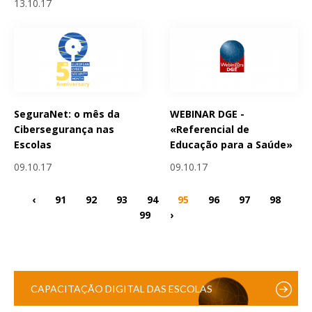
13.10.17
SeguraNet: o mês da
WEBINAR DGE -
Cibersegurança nas
«Referencial de
Escolas
Educação para a Saúde»
09.10.17
09.10.17
‹
91
92
93
94
95
96
97
98
99
›
CAPACITAÇÃO DIGITAL DAS ESCOLAS