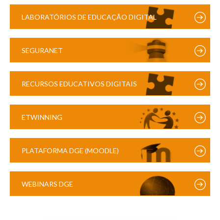
LABORATÓRIOS DE EDUCAÇÃO DIGITAL
SEGURANET
RECURSOS EDUCATIVOS DIGITAIS
ETWINNING
PLATAFORMA DGE (MOODLE)
WEBINARS DGE