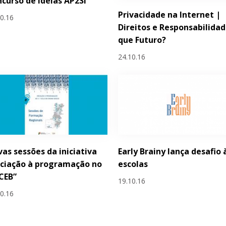
curso de Ideias AP2SI
Privacidade na Internet |
10.16
Direitos e Responsabilidad
que Futuro?
24.10.16
as sessões da iniciativa
Early Brainy lança desafio 
iciação à programação no
escolas
 CEB”
19.10.16
10.16