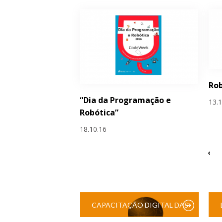
Rob
“Dia da Programação e
13.
Robótica”
18.10.16
‹
CAPACITAÇÃO DIGITAL DAS