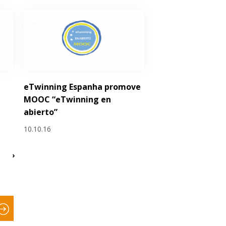
eTwinning Espanha promove
MOOC “eTwinning en
abierto”
10.10.16
›