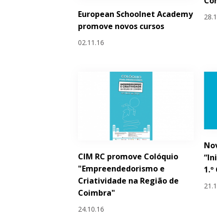
Con
European Schoolnet Academy
28.
promove novos cursos
02.11.16
Nov
CIM RC promove Colóquio
“In
"Empreendedorismo e
1.º
Criatividade na Região de
21.
Coimbra"
24.10.16