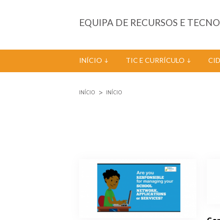
Passar para o conteúdo principal
EQUIPA DE RECURSOS E TECN
INÍCIO
TIC E CURRÍCULO
CI
INÍCIO
INÍCIO
Está aqui
Páginas