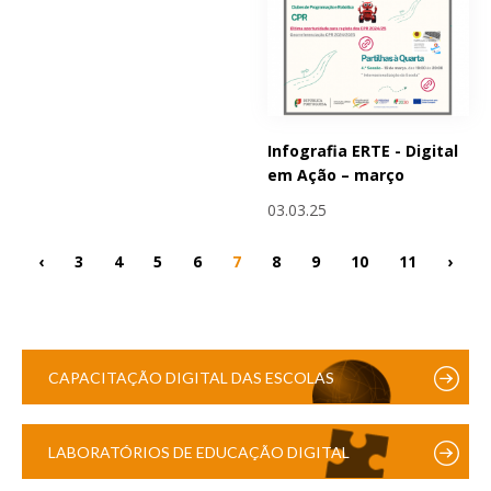
Infografia ERTE - Digital
em Ação – março
03.03.25
‹
3
4
5
6
7
8
9
10
11
›
CAPACITAÇÃO DIGITAL DAS ESCOLAS
LABORATÓRIOS DE EDUCAÇÃO DIGITAL