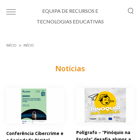
Passar para o conteúdo principal
EQUIPA DE RECURSOS E
TECNOLOGIAS EDUCATIVAS
INÍCIO
INÍCIO
Está aqui
Notícias
Páginas
Polígrafo – “Pinóquio na
Conferência Cibercrime e
Escola” desafia alunos a