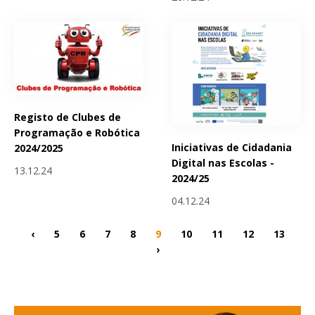
Registo de Clubes de
Programação e Robótica
Iniciativas de Cidadania
2024/2025
Digital nas Escolas -
13.12.24
2024/25
04.12.24
‹
5
6
7
8
9
10
11
12
13
›