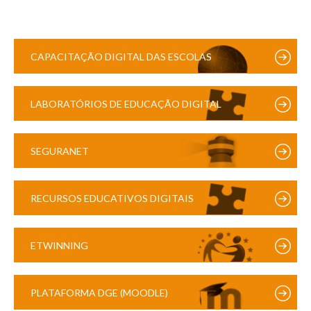
CAPACITAÇÃO DIGITAL DAS ESCOLAS
LABORATÓRIOS DE EDUCAÇÃO DIGITAL
SEGURANET
RECURSOS EDUCATIVOS DIGITAIS
ETWINNING
PLATAFORMA DGE (MOODLE)