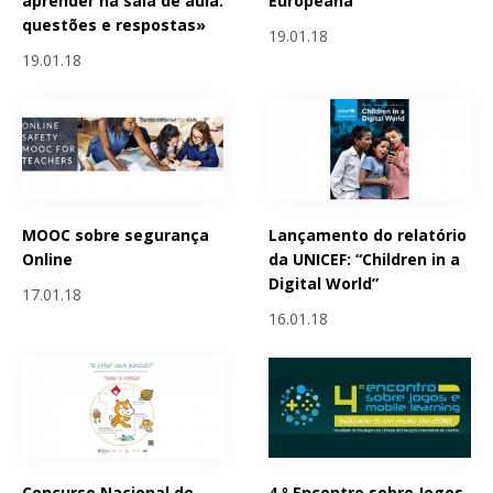
aprender na sala de aula:
Europeana
questões e respostas»
19.01.18
19.01.18
MOOC sobre segurança
Lançamento do relatório
Online
da UNICEF: “Children in a
Digital World”
17.01.18
16.01.18
Concurso Nacional de
4.º Encontro sobre Jogos