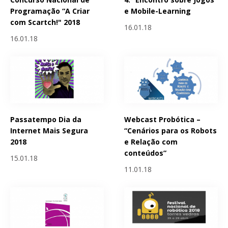
Programação “A Criar
e Mobile-Learning
com Scartch!" 2018
16.01.18
16.01.18
Passatempo Dia da
Webcast Probótica –
Internet Mais Segura
“Cenários para os Robots
2018
e Relação com
conteúdos”
15.01.18
11.01.18