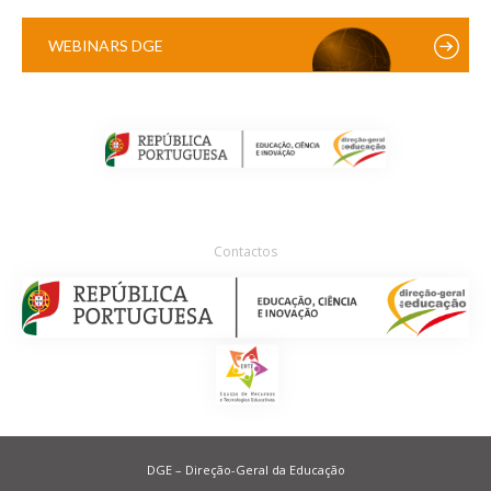
WEBINARS DGE
Contactos
DGE – Direção-Geral da Educação