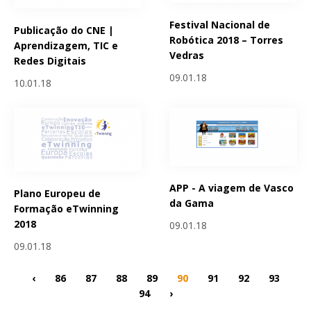
Festival Nacional de
Publicação do CNE |
Robótica 2018 – Torres
Aprendizagem, TIC e
Vedras
Redes Digitais
09.01.18
10.01.18
APP - A viagem de Vasco
Plano Europeu de
da Gama
Formação eTwinning
2018
09.01.18
09.01.18
‹
86
87
88
89
90
91
92
93
94
›