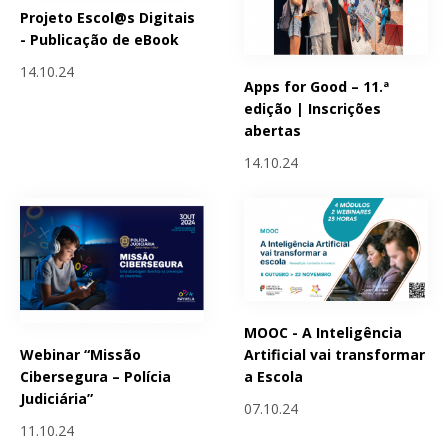
Projeto Escol@s Digitais
- Publicação de eBook
14.10.24
Apps for Good – 11.ª
edição | Inscrições
abertas
14.10.24
MOOC - A Inteligência
Webinar “Missão
Artificial vai transformar
Cibersegura – Polícia
a Escola
Judiciária”
07.10.24
11.10.24