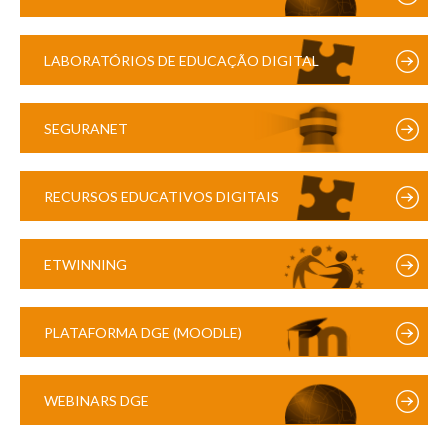
LABORATÓRIOS DE EDUCAÇÃO DIGITAL
SEGURANET
RECURSOS EDUCATIVOS DIGITAIS
ETWINNING
PLATAFORMA DGE (MOODLE)
WEBINARS DGE