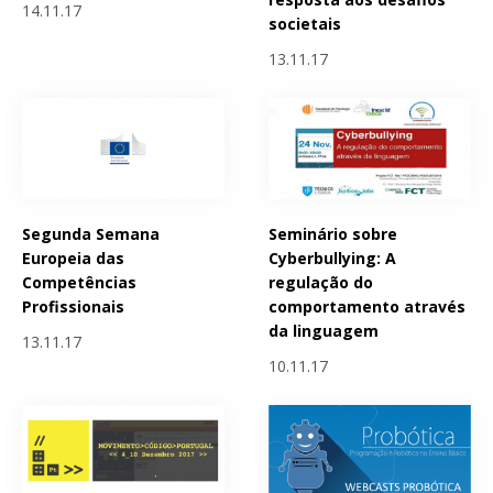
14.11.17
societais
13.11.17
Segunda Semana
Seminário sobre
Europeia das
Cyberbullying: A
Competências
regulação do
Profissionais
comportamento através
da linguagem
13.11.17
10.11.17