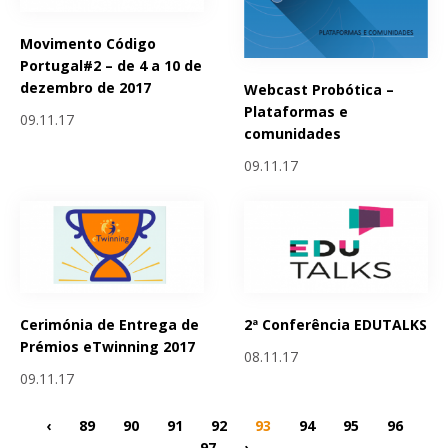
Movimento Código
Portugal#2 – de 4 a 10 de
dezembro de 2017
Webcast Probótica –
Plataformas e
09.11.17
comunidades
09.11.17
Cerimónia de Entrega de
2ª Conferência EDUTALKS
Prémios eTwinning 2017
08.11.17
09.11.17
‹
89
90
91
92
93
94
95
96
97
›