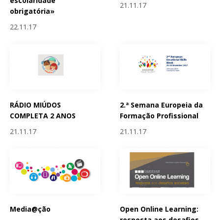
escolaridade
21.11.17
obrigatória»
22.11.17
RÁDIO MIÚDOS
2.ª Semana Europeia da
COMPLETA 2 ANOS
Formação Profissional
21.11.17
21.11.17
Media@ção
Open Online Learning:
resposta aos desafios