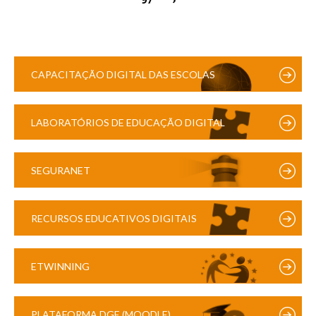
CAPACITAÇÃO DIGITAL DAS ESCOLAS
LABORATÓRIOS DE EDUCAÇÃO DIGITAL
SEGURANET
RECURSOS EDUCATIVOS DIGITAIS
ETWINNING
PLATAFORMA DGE (MOODLE)