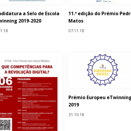
didatura a Selo de Escola
11.ª edição do Prémio Pedr
inning 2019-2020
Matos
11.18
07.11.18
Prémio Europeu eTwinnin
2019
31.10.18