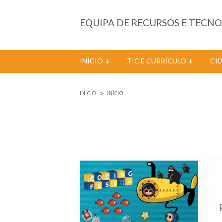
Passar para o conteúdo principal
EQUIPA DE RECURSOS E TECN
INÍCIO
TIC E CURRÍCULO
CI
INÍCIO
INÍCIO
Está aqui
Páginas