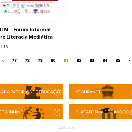
FILM – Fórum Informal
re Literacia Mediática
11.18
‹
77
78
79
80
81
82
83
84
85
›
LABORATÓRIOS DE EDUCAÇÃO
SEGURANET
DIGITAL
ETWINNING
PLATAFORMA DGE (MOODLE
Contactos