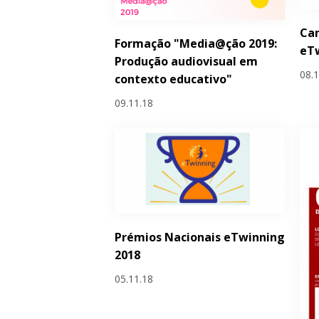
Can
Formação "Media@ção 2019:
eTw
Produção audiovisual em
08.
contexto educativo"
09.11.18
Prémios Nacionais eTwinning
2018
05.11.18