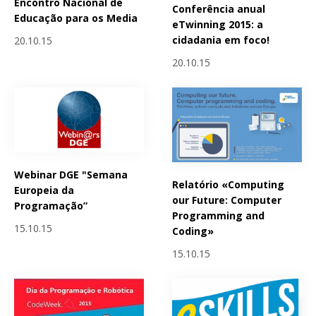
Encontro Nacional de
Conferência anual
Educação para os Media
eTwinning 2015: a
cidadania em foco!
20.10.15
20.10.15
Webinar DGE "Semana
Relatório «Computing
Europeia da
our Future: Computer
Programação”
Programming and
15.10.15
Coding»
15.10.15