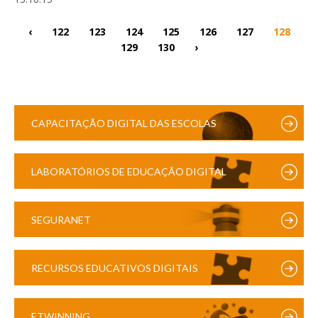
‹
122
123
124
125
126
127
128
129
130
›
CAPACITAÇÃO DIGITAL DAS ESCOLAS
LABORATÓRIOS DE EDUCAÇÃO DIGITAL
SEGURANET
RECURSOS EDUCATIVOS DIGITAIS
ETWINNING