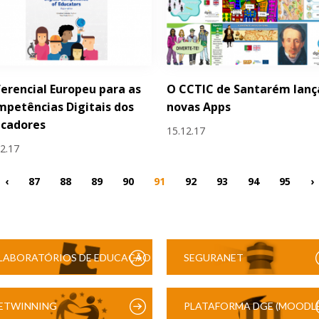
erencial Europeu para as
O CCTIC de Santarém lanç
petências Digitais dos
novas Apps
ucadores
15.12.17
12.17
‹
87
88
89
90
91
92
93
94
95
›
LABORATÓRIOS DE EDUCAÇÃO
SEGURANET
DIGITAL
ETWINNING
PLATAFORMA DGE (MOODLE