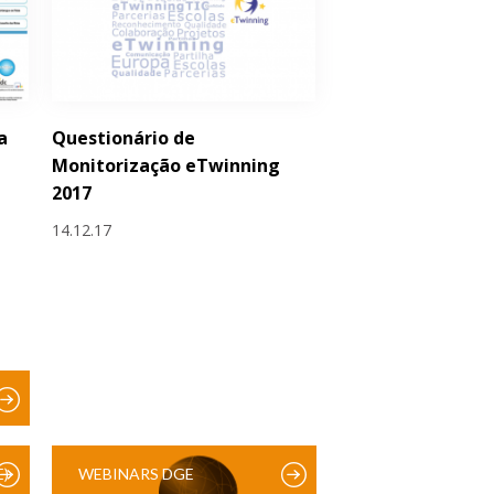
a
Questionário de
Monitorização eTwinning
2017
14.12.17
)
WEBINARS DGE