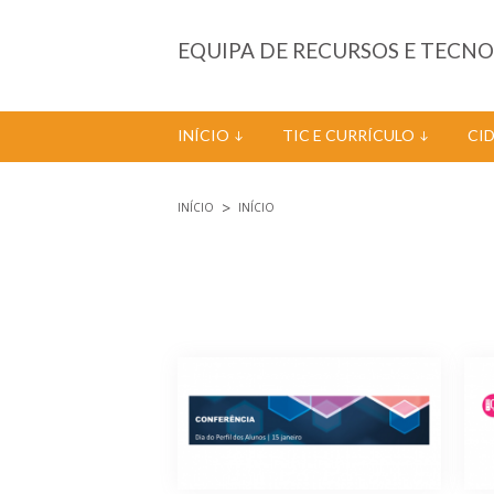
Passar para o conteúdo principal
EQUIPA DE RECURSOS E TECN
INÍCIO
TIC E CURRÍCULO
CI
INÍCIO
INÍCIO
Está aqui
Páginas