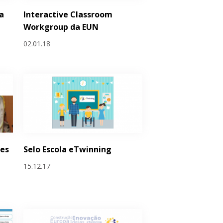
a
Interactive Classroom
Workgroup da EUN
02.01.18
es
Selo Escola eTwinning
15.12.17