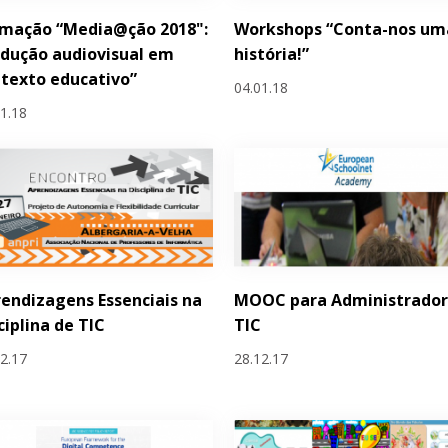
rmação “Media@ção 2018":
Workshops “Conta-nos um
dução audiovisual em
história!”
texto educativo”
04.01.18
01.18
endizagens Essenciais na
MOOC para Administrador
ciplina de TIC
TIC
12.17
28.12.17