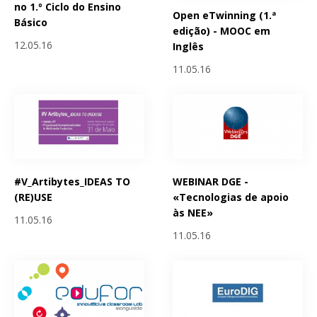
no 1.º Ciclo do Ensino
Open eTwinning (1.ª
Básico
edição) - MOOC em
12.05.16
Inglês
11.05.16
#V_Artibytes_IDEAS TO
WEBINAR DGE -
(RE)USE
«Tecnologias de apoio
às NEE»
11.05.16
11.05.16