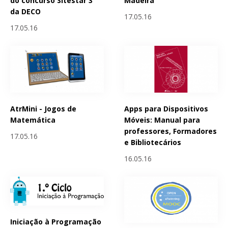
do concurso Sitestar 3
Madeira
da DECO
17.05.16
17.05.16
AtrMini - Jogos de
Apps para Dispositivos
Matemática
Móveis: Manual para
professores, Formadores
17.05.16
e Bibliotecários
16.05.16
Iniciação à Programação