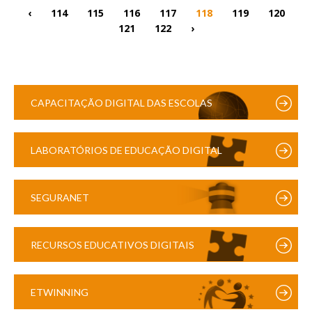
‹
114
115
116
117
118
119
120
121
122
›
CAPACITAÇÃO DIGITAL DAS ESCOLAS
LABORATÓRIOS DE EDUCAÇÃO DIGITAL
SEGURANET
RECURSOS EDUCATIVOS DIGITAIS
ETWINNING