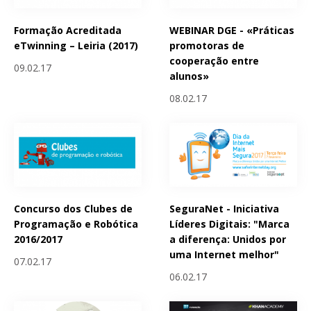
Formação Acreditada
WEBINAR DGE - «Práticas
eTwinning – Leiria (2017)
promotoras de
cooperação entre
09.02.17
alunos»
08.02.17
Concurso dos Clubes de
SeguraNet - Iniciativa
Programação e Robótica
Líderes Digitais: "Marca
2016/2017
a diferença: Unidos por
uma Internet melhor"
07.02.17
06.02.17