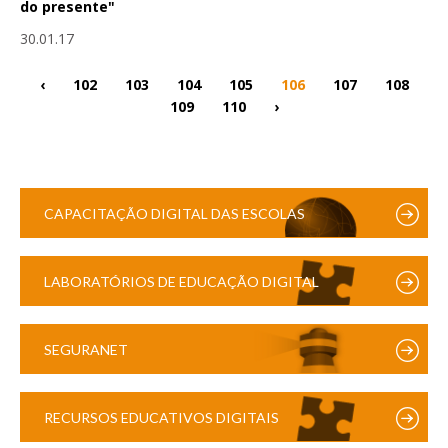
do presente"
30.01.17
‹
102
103
104
105
106
107
108
109
110
›
CAPACITAÇÃO DIGITAL DAS ESCOLAS
LABORATÓRIOS DE EDUCAÇÃO DIGITAL
SEGURANET
RECURSOS EDUCATIVOS DIGITAIS