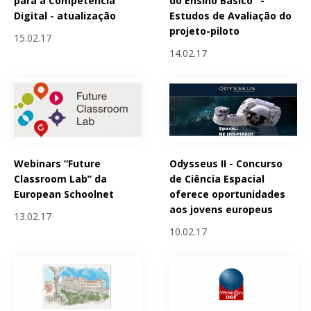
para a Competência
do Ensino Básico" -
Digital - atualização
Estudos de Avaliação do
projeto-piloto
15.02.17
14.02.17
Webinars “Future
Odysseus II - Concurso
Classroom Lab” da
de Ciência Espacial
European Schoolnet
oferece oportunidades
aos jovens europeus
13.02.17
10.02.17