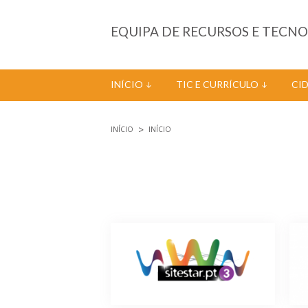
Passar para o conteúdo principal
EQUIPA DE RECURSOS E TECN
INÍCIO
TIC E CURRÍCULO
CI
INÍCIO
INÍCIO
Está aqui
Páginas