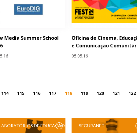
w Media Summer School
Oficina de Cinema, Educaç
16
e Comunicação Comunitár
05.16
05.05.16
114
115
116
117
118
119
120
121
122
LABORATÓRIOS DE EDUCAÇÃO
SEGURANET