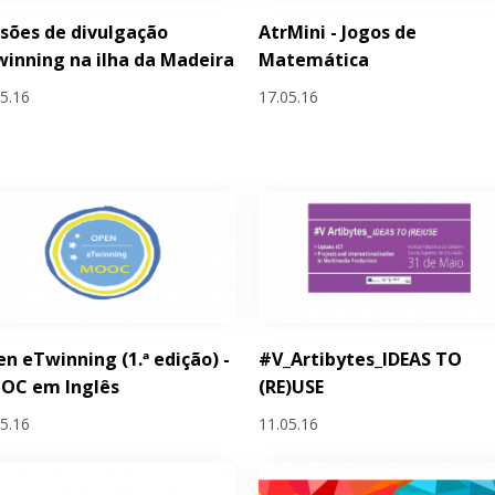
sões de divulgação
AtrMini - Jogos de
inning na ilha da Madeira
Matemática
05.16
17.05.16
n eTwinning (1.ª edição) -
#V_Artibytes_IDEAS TO
OC em Inglês
(RE)USE
05.16
11.05.16