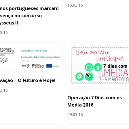
16.03.16
unos portugueses marcam
sença no concurso
sseus II
03.16
vação – O Futuro é Hoje!
03.16
Operação 7 Dias com os
Media 2016
09.03.16