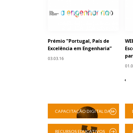
Prémio "Portugal, País de
WEB
Excelência em Engenharia”
Esc
par
03.03.16
01.
‹
CAPACITAÇÃO DIGITAL DAS
ESCOLAS
RECURSOS EDUCATIVOS