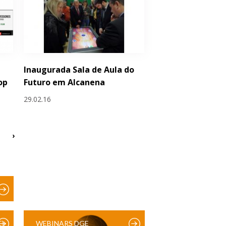
Inaugurada Sala de Aula do
op
Futuro em Alcanena
29.02.16
›
)
WEBINARS DGE