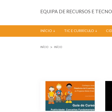
Passar para o conteúdo principal
EQUIPA DE RECURSOS E TECN
INÍCIO
TIC E CURRÍCULO
CI
INÍCIO
INÍCIO
Está aqui
Páginas