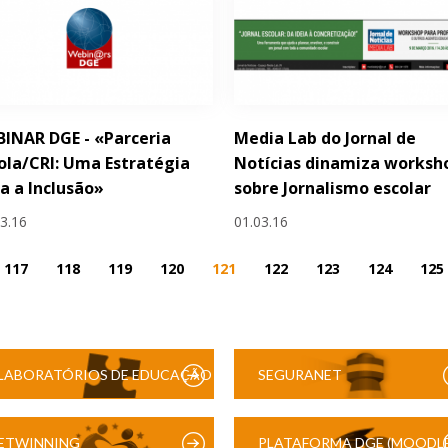
INAR DGE - «Parceria
Media Lab do Jornal de
ola/CRI: Uma Estratégia
Notícias dinamiza worksh
a a Inclusão»
sobre Jornalismo escolar
03.16
01.03.16
117
118
119
120
121
122
123
124
125
LABORATÓRIOS DE EDUCAÇÃO
SEGURANET
DIGITAL
ETWINNING
PLATAFORMA DGE (MOODLE