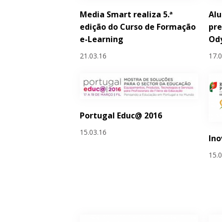
Media Smart realiza 5.ª
Al
edição do Curso de Formação
pre
e-Learning
Ody
21.03.16
17.
Portugal Educ@ 2016
15.03.16
Ino
15.