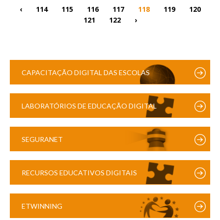
‹
114
115
116
117
118
119
120
121
122
›
CAPACITAÇÃO DIGITAL DAS ESCOLAS
LABORATÓRIOS DE EDUCAÇÃO DIGITAL
SEGURANET
RECURSOS EDUCATIVOS DIGITAIS
ETWINNING