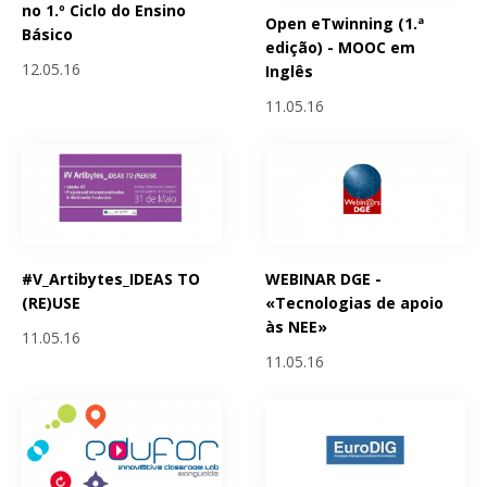
no 1.º Ciclo do Ensino
Open eTwinning (1.ª
Básico
edição) - MOOC em
12.05.16
Inglês
11.05.16
#V_Artibytes_IDEAS TO
WEBINAR DGE -
(RE)USE
«Tecnologias de apoio
às NEE»
11.05.16
11.05.16