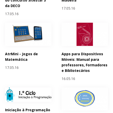
do concurso Sitestar 3
Madeira
da DECO
17.05.16
17.05.16
AtrMini - Jogos de
Apps para Dispositivos
Matemática
Móveis: Manual para
professores, Formadores
17.05.16
e Bibliotecários
16.05.16
Iniciação à Programação