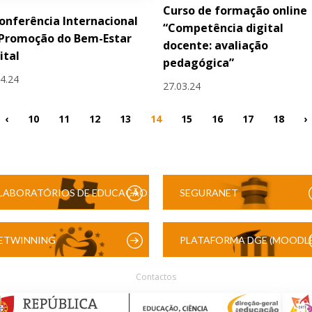
Curso de formação online
Conferência Internacional
“Competência digital
 Promoção do Bem-Estar
docente: avaliação
ital
pedagógica”
04.24
27.03.24
‹
10
11
12
13
14
15
16
17
18
›
LABORATÓRIOS DE EDUCAÇÃO
SEGURANET
DIGITAL
ETWINNING
PLATAFORMA DGE (MOODLE
Contactos