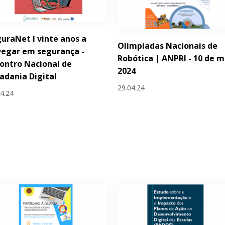
uraNet I vinte anos a
Olimpíadas Nacionais de
egar em segurança -
Robótica | ANPRI - 10 de m
ontro Nacional de
2024
adania Digital
29.04.24
04.24