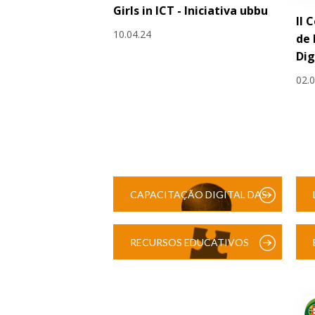
Girls in ICT - Iniciativa ubbu
II 
10.04.24
de
Dig
02.
CAPACITAÇÃO DIGITAL DAS
ESCOLAS
RECURSOS EDUCATIVOS
DIGITAIS