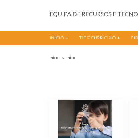
Passar para o conteúdo principal
EQUIPA DE RECURSOS E TECN
INÍCIO
TIC E CURRÍCULO
CI
INÍCIO
INÍCIO
Está aqui
Páginas