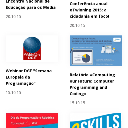
Encontro Nacional de
Conferência anual
Educação para os Media
eTwinning 2015: a
cidadania em foco!
20.10.15
20.10.15
Webinar DGE "Semana
Relatório «Computing
Europeia da
our Future: Computer
Programação”
Programming and
15.10.15
Coding»
15.10.15