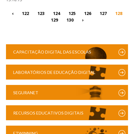
‹
122
123
124
125
126
127
128
129
130
›
CAPACITAÇÃO DIGITAL DAS ESCOLAS
LABORATÓRIOS DE EDUCAÇÃO DIGITAL
SEGURANET
RECURSOS EDUCATIVOS DIGITAIS
ETWINNING