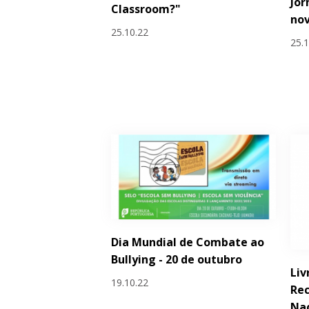
Jor
Classroom?"
no
25.10.22
25.
Dia Mundial de Combate ao
Bullying - 20 de outubro
Liv
19.10.22
Re
Nac