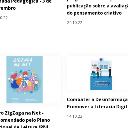
nada Pedagógica - 3 de
publicação sobre a avaliaç
vembro
do pensamento criativo
10.22
24.10.22
Combater a Desinformaçã
Promover a Literacia Digit
ro ZigZaga na Net -
14.10.22
comendado pelo Plano
ional de Leitura (PNL