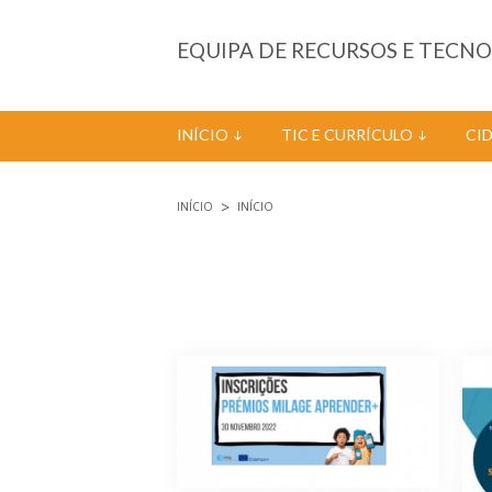
Passar para o conteúdo principal
EQUIPA DE RECURSOS E TECN
INÍCIO
TIC E CURRÍCULO
CI
INÍCIO
INÍCIO
Está aqui
Páginas