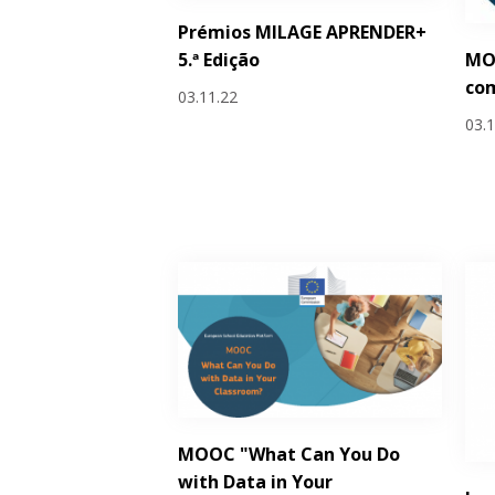
Prémios MILAGE APRENDER+
MOO
5.ª Edição
co
03.11.22
03.
MOOC "What Can You Do
with Data in Your