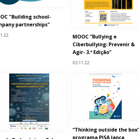
C "Building school-
mpany partnerships"
11.22
MOOC “Bullying e
Ciberbullying: Prevenir &
Agir- 3.ª Edição”
03.11.22
“Thinking outside the box”
programa PISA lança