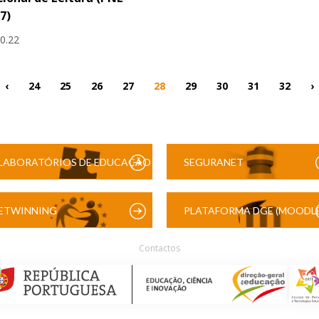
7)
10.22
‹
24
25
26
27
28
29
30
31
32
›
LABORATÓRIOS DE EDUCAÇÃO
SEGURANET
DIGITAL
ETWINNING
PLATAFORMA DGE (MOODLE
Contactos