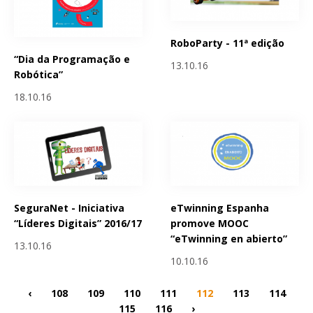
RoboParty - 11ª edição
“Dia da Programação e
13.10.16
Robótica”
18.10.16
SeguraNet - Iniciativa
eTwinning Espanha
“Líderes Digitais” 2016/17
promove MOOC
“eTwinning en abierto”
13.10.16
10.10.16
‹
108
109
110
111
112
113
114
115
116
›