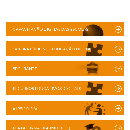
CAPACITAÇÃO DIGITAL DAS ESCOLAS
LABORATÓRIOS DE EDUCAÇÃO DIGITAL
SEGURANET
RECURSOS EDUCATIVOS DIGITAIS
ETWINNING
PLATAFORMA DGE (MOODLE)