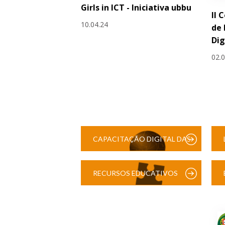
Girls in ICT - Iniciativa ubbu
II 
10.04.24
de
Dig
02.
CAPACITAÇÃO DIGITAL DAS
ESCOLAS
RECURSOS EDUCATIVOS
DIGITAIS