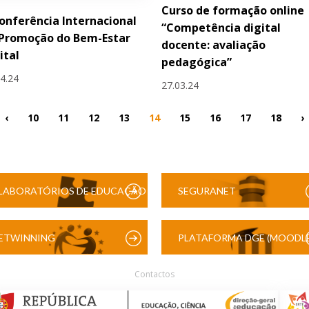
Curso de formação online
Conferência Internacional
“Competência digital
 Promoção do Bem-Estar
docente: avaliação
ital
pedagógica”
04.24
27.03.24
‹
10
11
12
13
14
15
16
17
18
›
LABORATÓRIOS DE EDUCAÇÃO
SEGURANET
DIGITAL
ETWINNING
PLATAFORMA DGE (MOODLE
Contactos