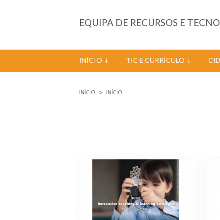
Passar para o conteúdo principal
EQUIPA DE RECURSOS E TECN
INÍCIO
TIC E CURRÍCULO
CI
INÍCIO
INÍCIO
Está aqui
Páginas