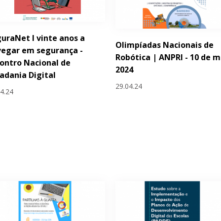
uraNet I vinte anos a
Olimpíadas Nacionais de
egar em segurança -
Robótica | ANPRI - 10 de m
ontro Nacional de
2024
adania Digital
29.04.24
04.24