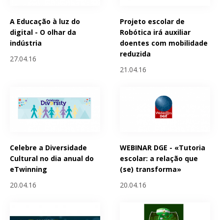
A Educação à luz do
Projeto escolar de
digital - O olhar da
Robótica irá auxiliar
indústria
doentes com mobilidade
reduzida
27.04.16
21.04.16
Celebre a Diversidade
WEBINAR DGE - «Tutoria
Cultural no dia anual do
escolar: a relação que
eTwinning
(se) transforma»
20.04.16
20.04.16