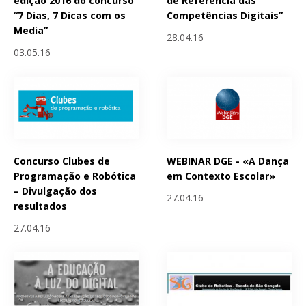
edição 2016 do concurso
de Referência das
“7 Dias, 7 Dicas com os
Competências Digitais”
Media”
28.04.16
03.05.16
Concurso Clubes de
WEBINAR DGE - «A Dança
Programação e Robótica
em Contexto Escolar»
– Divulgação dos
27.04.16
resultados
27.04.16