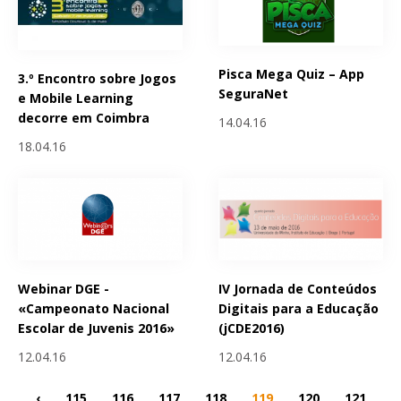
Pisca Mega Quiz – App
3.º Encontro sobre Jogos
SeguraNet
e Mobile Learning
decorre em Coimbra
14.04.16
18.04.16
Webinar DGE -
IV Jornada de Conteúdos
«Campeonato Nacional
Digitais para a Educação
Escolar de Juvenis 2016»
(jCDE2016)
12.04.16
12.04.16
‹
115
116
117
118
119
120
121