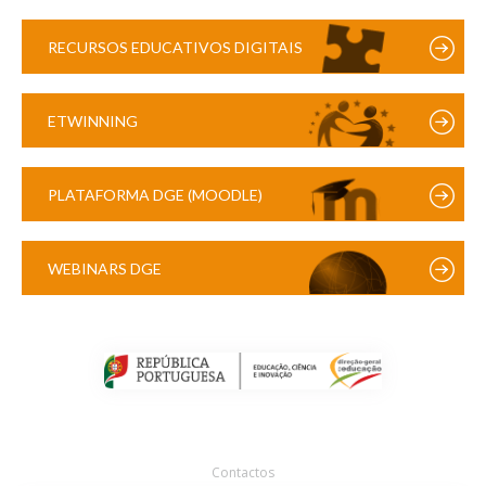
RECURSOS EDUCATIVOS DIGITAIS
ETWINNING
PLATAFORMA DGE (MOODLE)
WEBINARS DGE
Contactos