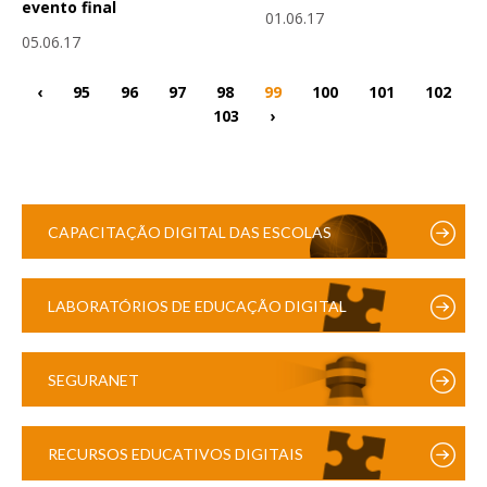
evento final
01.06.17
05.06.17
‹
95
96
97
98
99
100
101
102
103
›
CAPACITAÇÃO DIGITAL DAS ESCOLAS
LABORATÓRIOS DE EDUCAÇÃO DIGITAL
SEGURANET
RECURSOS EDUCATIVOS DIGITAIS