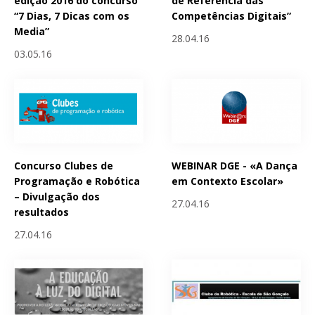
edição 2016 do concurso
de Referência das
“7 Dias, 7 Dicas com os
Competências Digitais”
Media”
28.04.16
03.05.16
Concurso Clubes de
WEBINAR DGE - «A Dança
Programação e Robótica
em Contexto Escolar»
– Divulgação dos
27.04.16
resultados
27.04.16