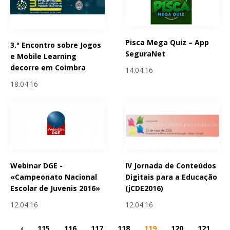
Pisca Mega Quiz – App
3.º Encontro sobre Jogos
SeguraNet
e Mobile Learning
decorre em Coimbra
14.04.16
18.04.16
Webinar DGE -
IV Jornada de Conteúdos
«Campeonato Nacional
Digitais para a Educação
Escolar de Juvenis 2016»
(jCDE2016)
12.04.16
12.04.16
‹
115
116
117
118
119
120
121