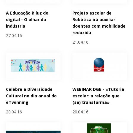
A Educação à luz do
Projeto escolar de
digital - O olhar da
Robótica irá auxiliar
indústria
doentes com mobilidade
reduzida
27.04.16
21.04.16
Celebre a Diversidade
WEBINAR DGE - «Tutoria
Cultural no dia anual do
escolar: a relação que
eTwinning
(se) transforma»
20.04.16
20.04.16