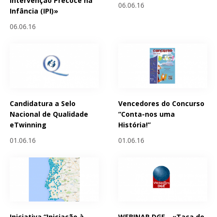
Intervenção Precoce na
06.06.16
Infância (IPI)»
06.06.16
Candidatura a Selo
Vencedores do Concurso
Nacional de Qualidade
“Conta-nos uma
eTwinning
História!”
01.06.16
01.06.16
Iniciativa “Iniciação à
WEBINAR DGE - «Taça do