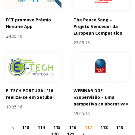
FCT promove Prémio
The Peace Song –
Hire.me App
Projeto Vencedor da
European Competition
24.05.16
23.05.16
E-TECH PORTUGAL '16
WEBINAR DGE -
realiza-se em Setúbal
«Supervisão – uma
perspetiva colaborativa»
19.05.16
19.05.16
‹
113
114
115
116
117
118
119
120
121
›