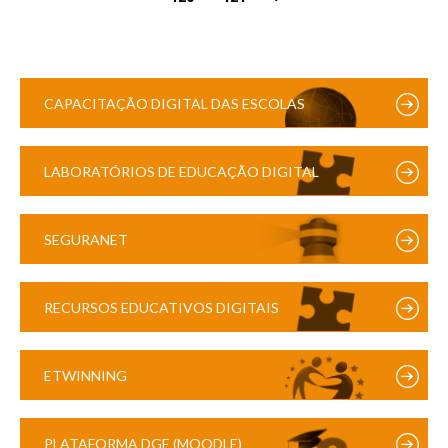
CAPACITAÇÃO DIGITAL DAS ESCOLAS
LABORATÓRIOS DE EDUCAÇÃO DIGITAL
SEGURANET
RECURSOS EDUCATIVOS DIGITAIS
ETWINNING
PLATAFORMA DGE (MOODLE)