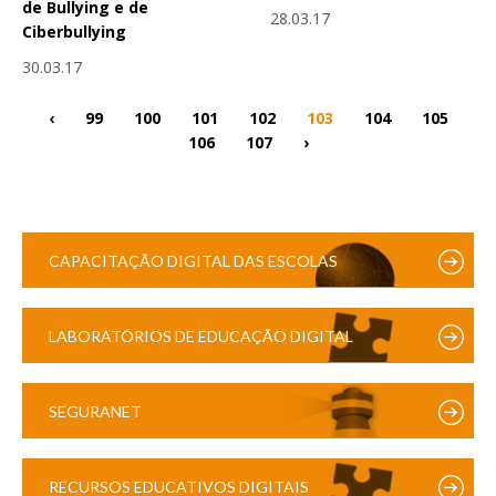
de Bullying e de
28.03.17
Ciberbullying
30.03.17
‹
99
100
101
102
103
104
105
106
107
›
CAPACITAÇÃO DIGITAL DAS ESCOLAS
LABORATÓRIOS DE EDUCAÇÃO DIGITAL
SEGURANET
RECURSOS EDUCATIVOS DIGITAIS