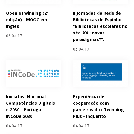
Open eTwinning (2ª
II Jornadas da Rede de
edição) - MOOC em
Bibliotecas de Espinho
inglês
“Bibliotecas escolares no
séc. XXI: novos
06.04.17
paradigmas?”.
05.04.17
Iniciativa Nacional
Experiência de
Competências Digitais
cooperação com
e.2030 - Portugal
parceiros do eTwinning
INCoDe.2030
Plus - Inquérito
04.04.17
04.04.17