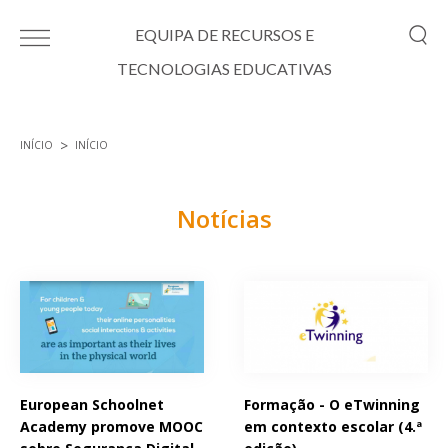
Passar para o conteúdo principal
EQUIPA DE RECURSOS E
TECNOLOGIAS EDUCATIVAS
INÍCIO
INÍCIO
Está aqui
Notícias
Páginas
European Schoolnet
Formação - O eTwinning
Academy promove MOOC
em contexto escolar (4.ª