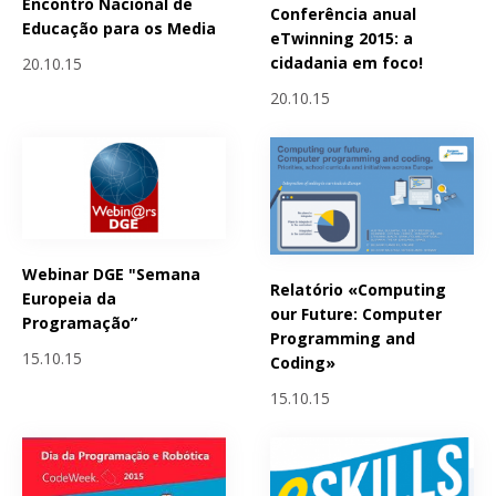
Encontro Nacional de
Conferência anual
Educação para os Media
eTwinning 2015: a
cidadania em foco!
20.10.15
20.10.15
Webinar DGE "Semana
Relatório «Computing
Europeia da
our Future: Computer
Programação”
Programming and
15.10.15
Coding»
15.10.15