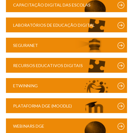
CAPACITAÇÃO DIGITAL DAS ESCOLAS
LABORATÓRIOS DE EDUCAÇÃO DIGITAL
SEGURANET
RECURSOS EDUCATIVOS DIGITAIS
ETWINNING
PLATAFORMA DGE (MOODLE)
WEBINARS DGE