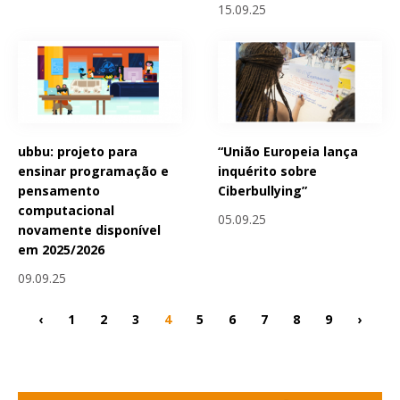
15.09.25
ubbu: projeto para
“União Europeia lança
ensinar programação e
inquérito sobre
pensamento
Ciberbullying”
computacional
05.09.25
novamente disponível
em 2025/2026
09.09.25
‹
1
2
3
4
5
6
7
8
9
›