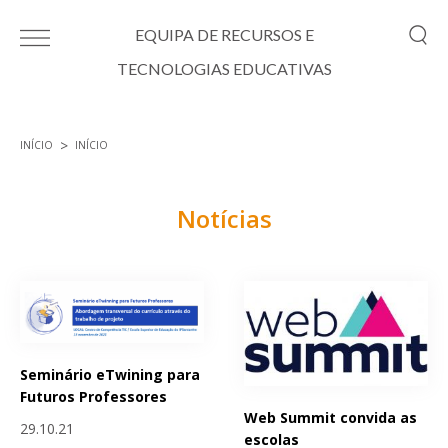
Passar para o conteúdo principal
EQUIPA DE RECURSOS E
TECNOLOGIAS EDUCATIVAS
INÍCIO
INÍCIO
Está aqui
Notícias
Páginas
Seminário eTwining para
Futuros Professores
Web Summit convida as
29.10.21
escolas