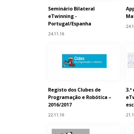
Seminário Bilateral
Ap
eTwinning -
Ma
Portugal/Espanha
24.
24.11.16
Registo dos Clubes de
3.ª
Programação e Robótica –
eT
2016/2017
esc
22.11.16
21.