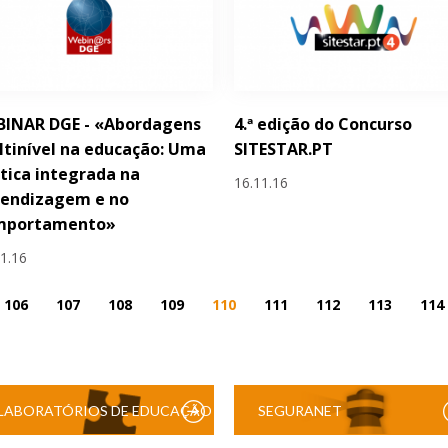
BINAR DGE - «Abordagens
4.ª edição do Concurso
tinível na educação: Uma
SITESTAR.PT
tica integrada na
16.11.16
rendizagem e no
mportamento»
11.16
106
107
108
109
110
111
112
113
114
LABORATÓRIOS DE EDUCAÇÃO
SEGURANET