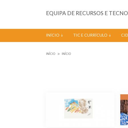
Passar para o conteúdo principal
EQUIPA DE RECURSOS E TECN
INÍCIO
TIC E CURRÍCULO
CI
INÍCIO
INÍCIO
Está aqui
Páginas