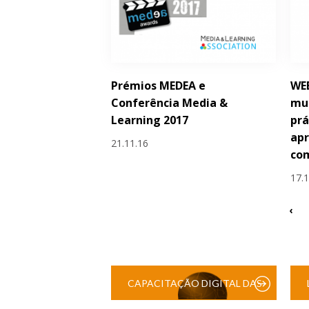
Prémios MEDEA e
WE
Conferência Media &
mul
Learning 2017
prá
ap
21.11.16
co
17.
‹
CAPACITAÇÃO DIGITAL DAS