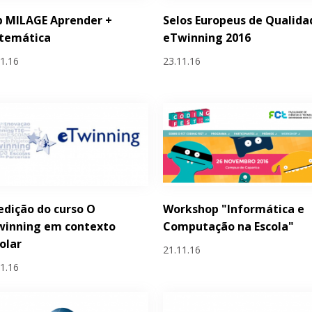
p MILAGE Aprender +
Selos Europeus de Qualida
temática
eTwinning 2016
11.16
23.11.16
 edição do curso O
Workshop "Informática e
winning em contexto
Computação na Escola"
olar
21.11.16
11.16